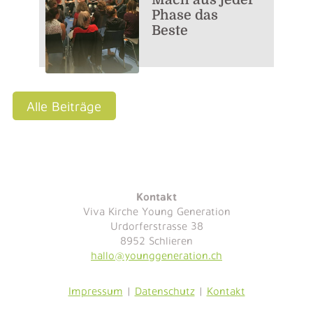
Mach aus jeder
Phase das
Beste
Alle Beiträge
Kontakt
Viva Kirche Young Generation
Urdorferstrasse 38
8952 Schlieren
hallo@younggeneration.ch
Impressum
|
Datenschutz
|
Kontakt