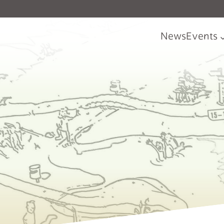
News
Events