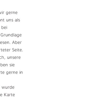
wir gerne
nt uns als
 bei
s Grundlage
iesen. Aber
eter Seite.
ch, unsere
ben sie
te gerne in
r wurde
e Karte