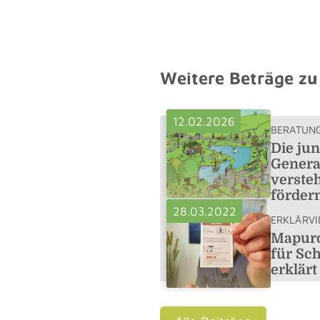
Weitere Beträge z
12.02.2026
BERATUN
Die ju
Genera
verste
förder
28.03.2022
ERKLÄRVI
Mapuro
für Sch
erklärt