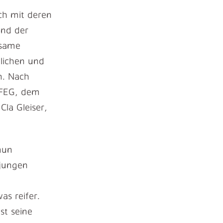
ch mit deren
und der
nsame
lichen und
n. Nach
r FEG, dem
la Gleiser,
nun
 jungen
s reifer.
st seine