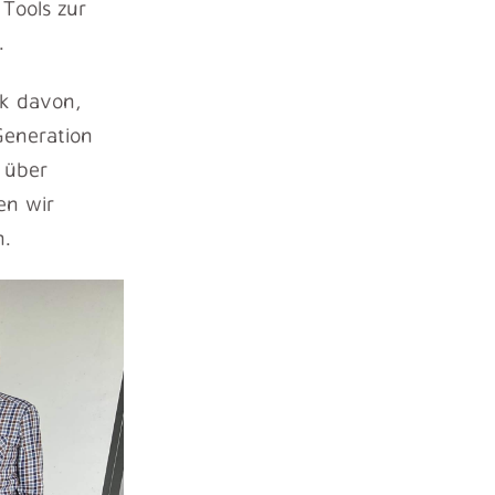
Tools zur
.
ck davon,
Generation
t über
en wir
n.