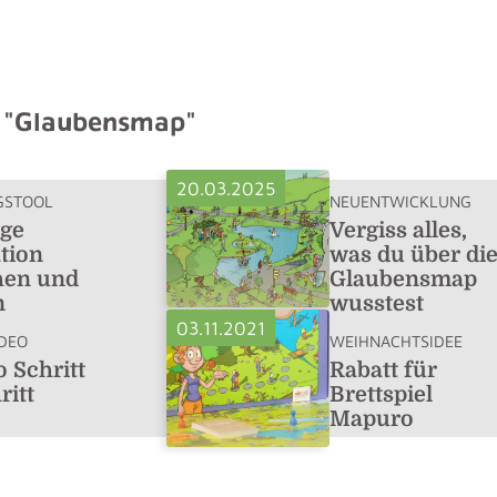
u "Glaubensmap"
20.03.2025
GSTOOL
NEUENTWICKLUNG
nge
Vergiss alles,
tion
was du über di
hen und
Glaubensmap
n
wusstest
03.11.2021
DEO
WEIHNACHTSIDEE
 Schritt
Rabatt für
ritt
Brettspiel
Mapuro