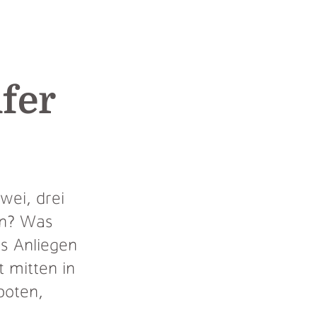
fer
wei, drei
en? Was
as Anliegen
 mitten in
boten,