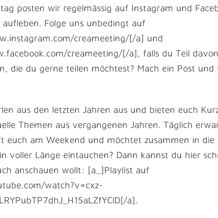
ntag posten wir regelmässig auf Instagram und Face
g aufleben. Folge uns unbedingt auf
w.instagram.com/creameeting/[/a] und
facebook.com/creameeting/[/a], falls du Teil davon s
, die du gerne teilen möchtest? Mach ein Post und 
len aus den letzten Jahren aus und bieten euch Kur
tuelle Themen aus vergangenen Jahren. Täglich erwa
efft euch am Weekend und möchtet zusammen in die
t in voller Länge eintauchen? Dann kannst du hier sc
ch anschauen wollt: [a_]Playlist auf
utube.com/watch?v=cxz-
OLRYPubTP7dhJ_H15aLZfYClD[/a].