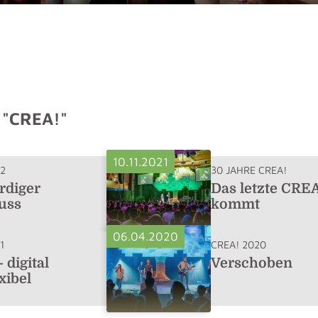
 "CREA!"
10.11.2021
22
30 JAHRE CREA!
rdiger
Das letzte CREA
uss
kommt
06.04.2020
1
CREA! 2020
 digital
Verschoben
xibel