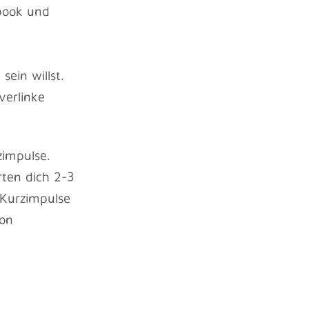
book und
ein willst.
verlinke
zimpulse.
rten dich 2-3
 Kurzimpulse
hon