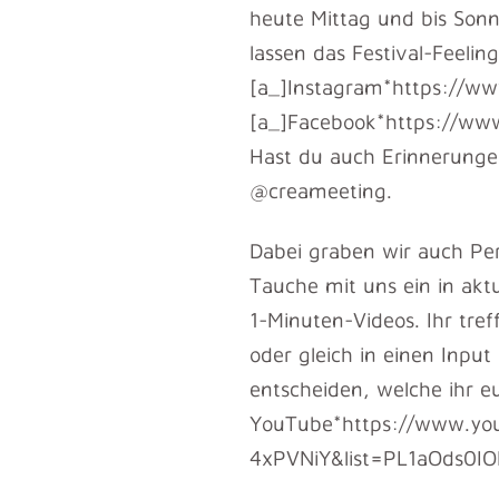
heute Mittag und bis Son
lassen das Festival-Feelin
[a_]Instagram*https://ww
[a_]Facebook*https://www.
Hast du auch Erinnerungen
@creameeting.
Dabei graben wir auch Per
Tauche mit uns ein in ak
1-Minuten-Videos. Ihr tr
oder gleich in einen Inpu
entscheiden, welche ihr eu
YouTube*https://www.yo
4xPVNiY&list=PL1aOds0I