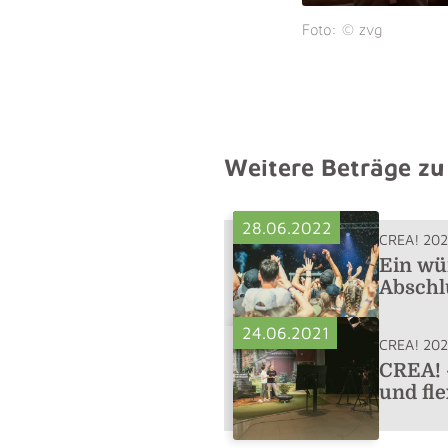
Foto: © zvg
Weitere Beträge zu
28.06.2022
CREA! 20
Ein wü
Abschl
24.06.2021
CREA! 202
CREA! -
und fle