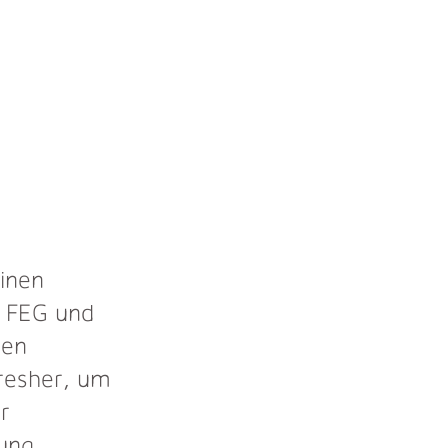
inen
r FEG und
den
fresher, um
r
ung