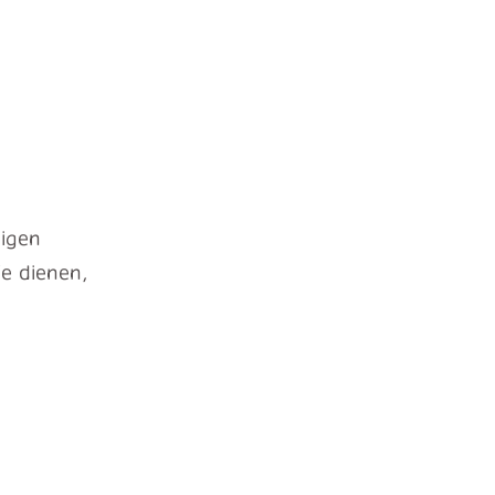
digen
fe dienen,