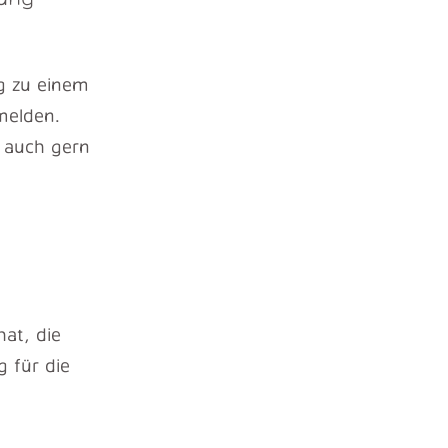
g zu einem
elden.
r auch gern
at, die
g für die